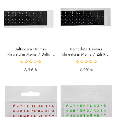
Balticdata Uzlīmes
Balticdata Uzlīmes
klaviatūrai Melns / Balts /
klaviatūrai Melns / Zili RUS
Zaļi RUS Laminētas BLISTER
Laminētas BLISTER
4751044231306
4751044231351
0
0
7,49
€
7,49
€
4751044231306
4751044231351
out
out
of
of
5
5