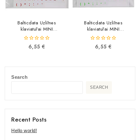
Balticdata Uzlīmes
Balticdata Uzlīmes
klaviatūrai MINI
klaviatūrai MINI
Caurspīdīga / SARKANI
Caurspīdīga / ZAĻI RUS
RUS BLISTER
BLISTER 4751044231337
0
0
6,55
€
6,55
€
4751044231252
4751044231337
out
out
4751044231252
of
of
5
5
Search
SEARCH
Recent Posts
Hello world!